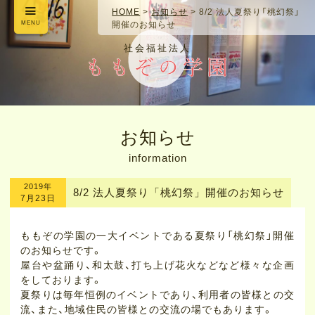
HOME
>
お知らせ
>
8/2 法人夏祭り「桃幻祭」
MENU
開催のお知らせ
社会福祉法人
お知らせ
information
2019年
8/2 法人夏祭り「桃幻祭」開催のお知らせ
7月23日
ももぞの学園の一大イベントである夏祭り「桃幻祭」開催
のお知らせです。
屋台や盆踊り、和太鼓、打ち上げ花火などなど様々な企画
をしております。
夏祭りは毎年恒例のイベントであり、利用者の皆様との交
流、また、地域住民の皆様との交流の場でもあります。