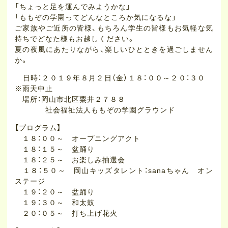
「ちょっと足を運んでみようかな」
「ももぞの学園ってどんなところか気になるな」
ご家族やご近所の皆様、もちろん学生の皆様もお気軽な気
持ちでどなた様もお越しください。
夏の夜風にあたりながら、楽しいひとときを過ごしません
か。
日時：２０１９年８月２日（金）１８：００～２０：３０
※雨天中止
場所：岡山市北区粟井２７８８
社会福祉法人ももぞの学園グラウンド
【プログラム】
１８：００～ オープニングアクト
１８：１５～ 盆踊り
１８：２５～ お楽しみ抽選会
１８：５０～ 岡山キッズタレント：sanaちゃん オン
ステージ
１９：２０～ 盆踊り
１９：３０～ 和太鼓
２０：０５～ 打ち上げ花火