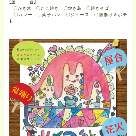
【屋 台】
〇かき氷 〇たこ焼き 〇焼き鳥 〇焼きそば
〇カレー 〇菓子パン 〇ジュース 〇唐揚げ＆ポテ
ト