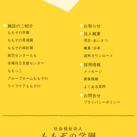
施設のご紹介
お知らせ
ももぞの学園
法人概要
ももぞの育成園
理念・あいさつ
ももぞの福祉園
概要・沿革
就労センターもも
資料ダウンロード
吉備自立支援センター
採用情報
ももっこ
メッセージ
グループホームももぞの
募集職種
ライフケアももぞの
よくある質問
お問合せ
プライバシーポリシー
社会福祉法人