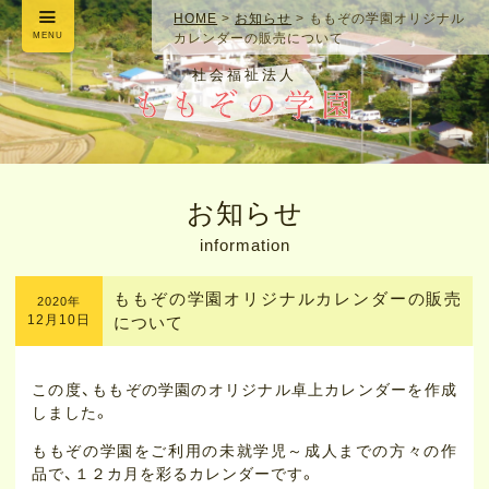
HOME
>
お知らせ
>
ももぞの学園オリジナル
MENU
カレンダーの販売について
社会福祉法人
お知らせ
information
ももぞの学園オリジナルカレンダーの販売
2020年
12月10日
について
この度、ももぞの学園のオリジナル卓上カレンダーを作成
しました。
ももぞの学園をご利用の未就学児～成人までの方々の作
品で、１２カ月を彩るカレンダーです。