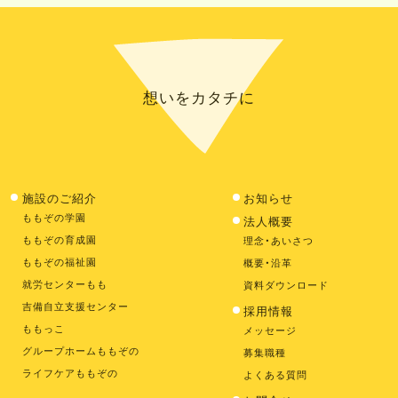
想いをカタチに
施設のご紹介
お知らせ
ももぞの学園
法人概要
ももぞの育成園
理念・あいさつ
ももぞの福祉園
概要・沿革
就労センターもも
資料ダウンロード
吉備自立支援センター
採用情報
ももっこ
メッセージ
グループホームももぞの
募集職種
ライフケアももぞの
よくある質問