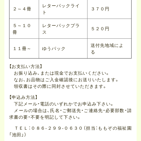
レターパックライ
２～４冊
３７０円
ト
５～１０
レターパックプラ
５２０円
冊
ス
送付先地域によ
１１冊～
ゆうパック
る
【お支払い方法】
お振り込み、または現金でお支払いください。
なお、お品物はご入金確認後にお送りいたします。
領収書はその際に同封させていただきます。
【申込み方法】
下記メール・電話のいずれかでお申込み下さい。
メールの場合は、氏名・ご郵送先・ご連絡先・必要部数・請
求書の要・不要を明記して下さい。
ＴＥＬ：０８６-２９９-０６３０（担当：ももぞの福祉園
「池田」）