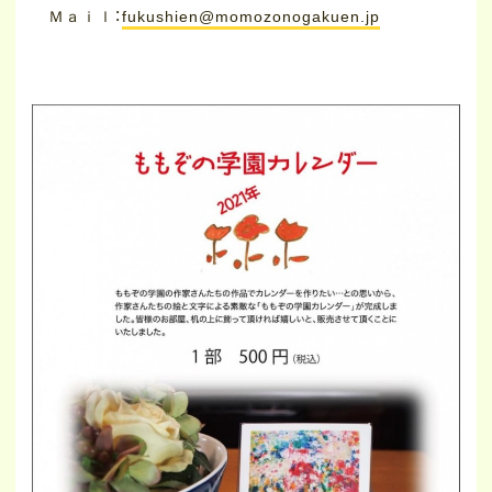
Ｍａｉｌ：
fukushien@momozonogakuen.jp