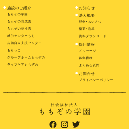
施設のご紹介
お知らせ
ももぞの学園
法人概要
ももぞの育成園
理念・あいさつ
ももぞの福祉園
概要・沿革
就労センターもも
資料ダウンロード
吉備自立支援センター
採用情報
ももっこ
メッセージ
グループホームももぞの
募集職種
ライフケアももぞの
よくある質問
お問合せ
プライバシーポリシー
社会福祉法人