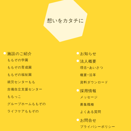
想いをカタチに
施設のご紹介
お知らせ
ももぞの学園
法人概要
ももぞの育成園
理念・あいさつ
ももぞの福祉園
概要・沿革
就労センターもも
資料ダウンロード
吉備自立支援センター
採用情報
ももっこ
メッセージ
グループホームももぞの
募集職種
ライフケアももぞの
よくある質問
お問合せ
プライバシーポリシー