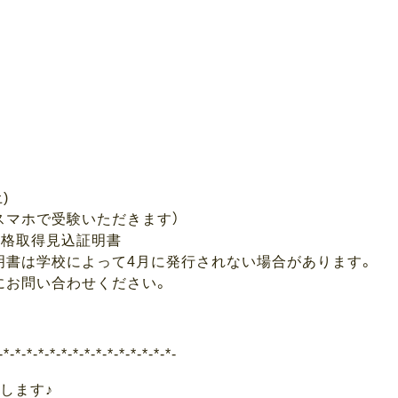
)
スマホで受験いただきます）
資格取得見込証明書
明書は学校によって4月に発行されない場合があります。
にお問い合わせください。
-*-*-*-*-*-*-*-*-*-*-*-*-*-*-*-
します♪