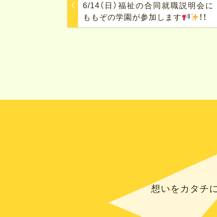
6/14（日）福祉の合同就職説明会に
ももぞの学園が参加します
！！
想いをカタチ