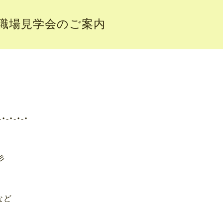
月職場見学会のご案内
-・-・-・-・
彡
など