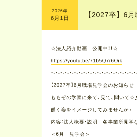
2026年
【2027卒】6
6月1日
☆法人紹介動画 公開中！！☆
https://youtu.be/71b5Q7r6Oik
・-・-・-・-・-・-・-・-・-・-・-・-・-・-・-・-・-・-・
【2027卒】6月職場見学会のお知らせ
ももぞの学園に来て、見て、聞いて☆
働く姿をイメージしてみませんか♪
内容：法人概要・説明 各事業所見学
＜6月 見学会＞