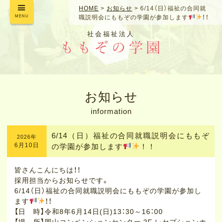
HOME
>
お知らせ
>
6/14（日）福祉の合同就
MENU
職説明会にももぞの学園が参加します
！！
社会福祉法人
お知らせ
information
6/14（日）福祉の合同就職説明会にももぞ
2026年
6月10日
の学園が参加します
！！
皆さんこんにちは！！
採用担当からお知らせです。
6/14（日）福祉の合同就職説明会にももぞの学園が参加し
ます
！！
【日 時】令和8年6月14日(日)13：30～16：00
【場 所】岡山コンベンションセンター 2F レセプションホ