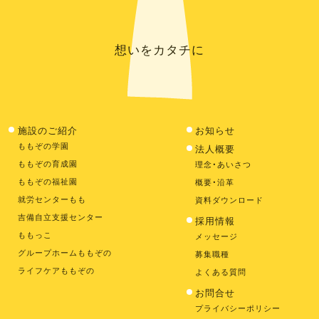
想いをカタチに
施設のご紹介
お知らせ
ももぞの学園
法人概要
ももぞの育成園
理念・あいさつ
ももぞの福祉園
概要・沿革
就労センターもも
資料ダウンロード
吉備自立支援センター
採用情報
ももっこ
メッセージ
グループホームももぞの
募集職種
ライフケアももぞの
よくある質問
お問合せ
プライバシーポリシー