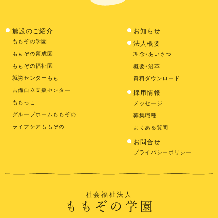
施設のご紹介
お知らせ
ももぞの学園
法人概要
ももぞの育成園
理念・あいさつ
ももぞの福祉園
概要・沿革
就労センターもも
資料ダウンロード
吉備自立支援センター
採用情報
ももっこ
メッセージ
グループホームももぞの
募集職種
ライフケアももぞの
よくある質問
お問合せ
プライバシーポリシー
社会福祉法人