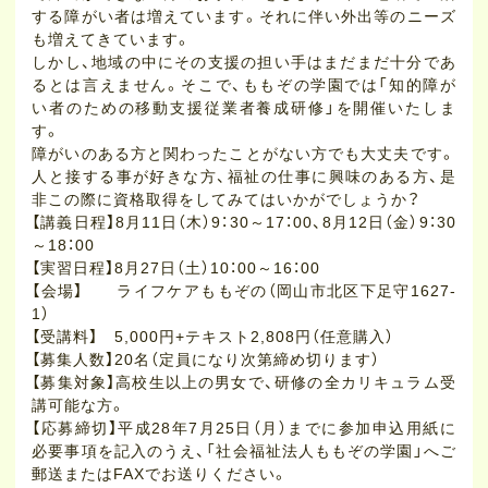
する障がい者は増えています。それに伴い外出等のニーズ
も増えてきています。
しかし、地域の中にその支援の担い手はまだまだ十分であ
るとは言えません。そこで、ももぞの学園では「知的障が
い者のための移動支援従業者養成研修」を開催いたしま
す。
障がいのある方と関わったことがない方でも大丈夫です。
人と接する事が好きな方、福祉の仕事に興味のある方、是
非この際に資格取得をしてみてはいかがでしょうか？
【講義日程】8月11日（木）9：30～17：00、8月12日（金）9：30
～18：00
【実習日程】8月27日（土）10：00～16：00
【会場】 ライフケアももぞの（岡山市北区下足守1627-
1）
【受講料】 5,000円+テキスト2,808円（任意購入）
【募集人数】20名（定員になり次第締め切ります）
【募集対象】高校生以上の男女で、研修の全カリキュラム受
講可能な方。
【応募締切】平成28年7月25日（月）までに参加申込用紙に
必要事項を記入のうえ、「社会福祉法人ももぞの学園」へご
郵送またはFAXでお送りください。