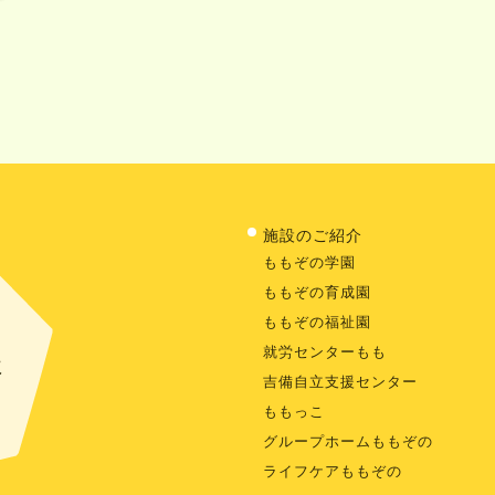
施設のご紹介
ももぞの学園
ももぞの育成園
ももぞの福祉園
就労センターもも
に
吉備自立支援センター
ももっこ
グループホームももぞの
ライフケアももぞの