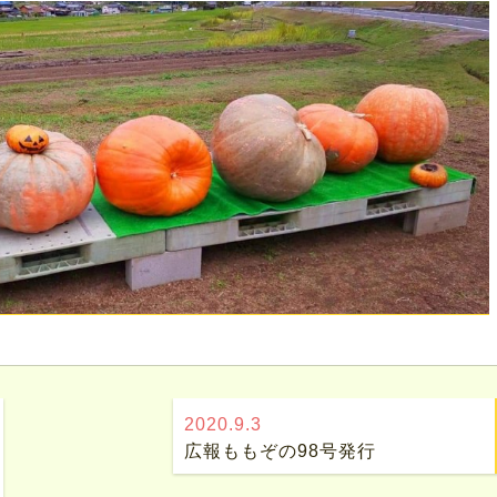
2020.9.3
広報ももぞの98号発行