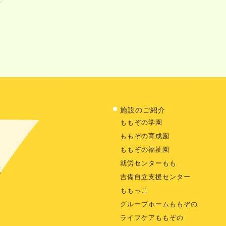
施設のご紹介
ももぞの学園
ももぞの育成園
ももぞの福祉園
就労センターもも
に
吉備自立支援センター
ももっこ
グループホームももぞの
ライフケアももぞの