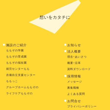
想いをカタチに
施設のご紹介
お知らせ
ももぞの学園
法人概要
ももぞの育成園
理念・あいさつ
ももぞの福祉園
概要・沿革
就労センターもも
資料ダウンロード
吉備自立支援センター
採用情報
ももっこ
メッセージ
グループホームももぞの
募集職種
ライフケアももぞの
よくある質問
お問合せ
プライバシーポリシー