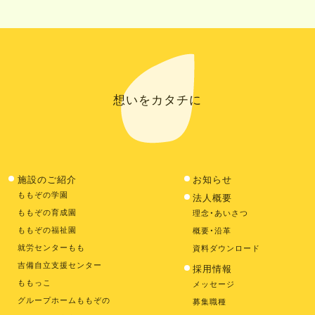
想いをカタチに
施設のご紹介
お知らせ
ももぞの学園
法人概要
ももぞの育成園
理念・あいさつ
ももぞの福祉園
概要・沿革
就労センターもも
資料ダウンロード
吉備自立支援センター
採用情報
ももっこ
メッセージ
グループホームももぞの
募集職種