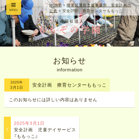
HOME
>
障害児通所支援事業所 安全計画の
MENU
公表
>
安全計画 療育センターももっこ
社会福祉法人
お知らせ
information
2025年
安全計画 療育センターももっこ
3月1日
このお知らせには詳しい内容はありません
2025年3月1日
安全計画 児童デイサービス
『ももっこ』