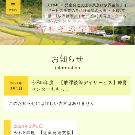
HOME
>
児童発達支援事業及び放課後等デイ
MENU
サービス事業の自己評価等の公表
>
令和5年
度 【放課後等デイサービス】療育センターも
もっこ
社会福祉法人
お知らせ
information
令和5年度 【放課後等デイサービス】療育
2024年
3月5日
センターももっこ
このお知らせには詳しい内容はありません
2024年3月5日
令和5年度 【児童発達支援】