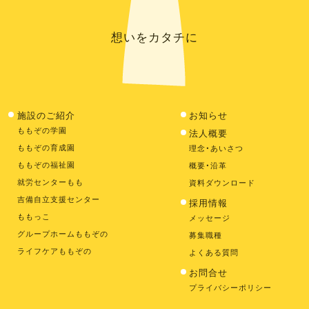
想いをカタチに
施設のご紹介
お知らせ
ももぞの学園
法人概要
ももぞの育成園
理念・あいさつ
ももぞの福祉園
概要・沿革
就労センターもも
資料ダウンロード
吉備自立支援センター
採用情報
ももっこ
メッセージ
グループホームももぞの
募集職種
ライフケアももぞの
よくある質問
お問合せ
プライバシーポリシー