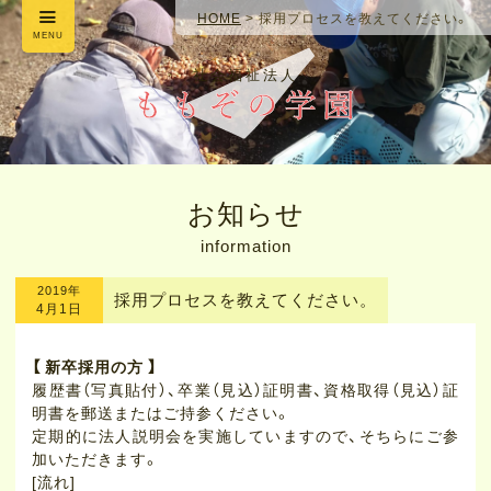
HOME
>
採用プロセスを教えてください。
MENU
社会福祉法人
お知らせ
information
2019年
採用プロセスを教えてください。
4月1日
【 新卒採用の方 】
履歴書（写真貼付）、卒業（見込）証明書、資格取得（見込）証
明書を郵送またはご持参ください。
定期的に法人説明会を実施していますので、そちらにご参
加いただきます。
[流れ]